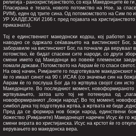
религија - ранохристијанството, со која Македонците ќе ги
Пласирана е тезата, новото потомство на Ное, за спа
РИМ), еден од трите сина. Од потомомството на Сим по и
УР ХАЛДЕЈСКИ 2166 г. пред појавата на христијанството
приказната).
Тој е единствениот македонски кодош, кој работел за 
наводно се одржало сеќавањето на вистинскиот Бог, з
заборавиле на вистинскиот Бог, па почнале да веруваат 
потомство, ќе бидат спасени сите народи, со други збо
смени името од Македонци во повеќе племенски заедн
помали држави. Потомството на Аврам ќе го спаси светот.
На овој начин, Римјаните го подготвувале македонскио
ќе го имаат синот на 90 г. ИСАК (со значење син на божј
Аврам ќе го послуша Бог да го жртвува својот син исто
Македонците. Во последниот момент, новоформираното б
жртвувањето, затоа што тој не потекнува од „пага
новоформираниот „божји народ“. Во тој момент, новофо
симбол дека тој подготвува жртва, а жртвата ке биде „едн
Пред да се формира нов божји народ, единствени бо
божество (Римјаните) Македонецот наречен Исус ќе го жр
смени верата во христијанска. Исус на крстот ќе го откуп
верувањето во македонска вера.