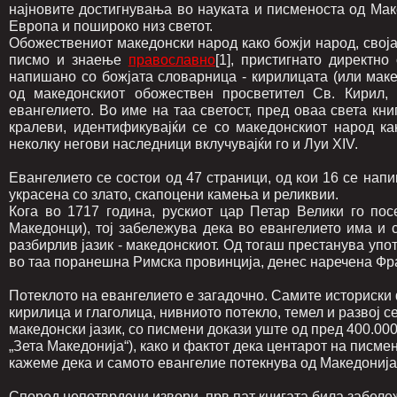
најновите достигнувања во науката и писменоста од Маке
Европа и пошироко низ светот.
Обожествениот македонски народ како божји народ, своја
писмо и знаење
православно
[1], пристигнато директн
напишано со божјата словарница - кирилицата (или мак
од македонскиот обожествен просветител Св. Кирил,
евангелието. Во име на таа светост, пред оваа света кн
кралеви, идентификувајќи се со македонскиот народ как
неколку негови наследници вклучувајќи го и Луи XIV.
Евангелието се состои од 47 страници, од кои 16 се напи
украсена со злато, скапоцени камења и реликвии.
Кога во 1717 година, рускиот цар Петар Велики го пос
Македонци), тој забележува дека во евангелието има и 
разбирлив јазик - македонскиот. Од тогаш престанува упо
во таа поранешна Римска провинција, денес наречена Фр
Потеклото на евангелието е загадочно. Самите историски
кирилица и глаголица, нивниото потекло, темел и развој с
македонски јазик, со писмени докази уште од пред 400.00
„Зета Македонија“), како и фактот дека центарот на писме
кажеме дека и самото евангелие потекнува од Македонија
Според непотврдени извори, прв пат книгата била забележ