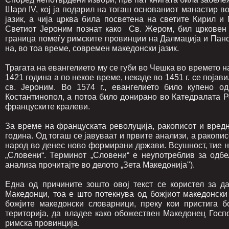
Шарл IV, кој ја подарил на тогаш основаниот манастир во
јазик, а чија црква била посветена на светите Кирил и 
Светиот Јероним познат како Св. Жером, бил црковен 
граница помеѓу римските провинции на Далмација и Панон
на, во тоа време, современ македонски јазик.
Трагата на евангелието му се губи во Чешка во времето на
1421 година а по некое време, некаде во 1451 г. се појав
св. Јероним. Во 1574 г., евангелието било купено о
Костантинопол, а потоа било донирано во Катедралата 
француските кралеви.
За време на француската револуција, ракописот и вред
година. Од тогаш се јавуваат и првите анализи, а ракопи
народ во денес ново формирани држави. Всушност, тие 
„Словени“. Терминот „Словени“ е неупотреблив за одб
анализа прочитајте во делото „Зета Македонија").
Една од причините зошто овој текст се користел за д
Македонци, тоа е што потекнува од божјиот македонски 
божјите македонски словарници, преку кои пристига б
територија, да владее како обожествен Македонец Госп
римска провинција.