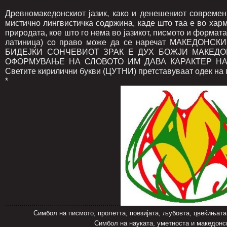
Древномакедонскиот јазик, како и денешениот современ 
мистично лингвистичка содржина, каде што таа е во хар
природата, кое што го нема во јазикот, писмото и формат
латиница) со право може да се наречат МАКЕ­ДОНС
БИДЕЈЌИ СОНЧЕВИОТ ЗРАК Е ДУХ БОЖЈИ МАКЕДО
ОФОРМУВАЊЕ НА СЛОВО­ТО ИМ ДАВА КАРАКТЕР НА 
Светите кирилични букви (ЦУТНИ) претставуваат одек на 
*
.........................................................
Симбол на писмото, пролетта, поезијата, љубовта, цвеќињата 
Симбол на науката, уметноста и македонската мо