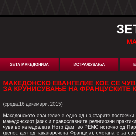
ЗЕ
МА
ЗЕТА МАКЕДОНИЈА
ИСТРАЖУВАЊА
Е
МАКЕДОНСКО ЕВАНГЕЛИЕ КОЕ СЕ ЧУВ
ЗА КРУНИСУВАЊЕ НА ФРАНЦУСКИТЕ 
(среда,16 декември, 2015)
Македонското евангелие е едно од најстарите постоечк
македонскиот јазик и православните религиозни практики,
чува во катедралата Нотр Дам во РЕМС источно од Пар
(денес дел од таканаречена Франција), сметана е за св