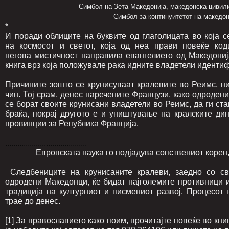
Симбол на Зета Македонија, македонска цивилизација 
Симбол за континуитетот на македонската ку
*
И поради облиците на буквите од глаголицата во која 
на космосот и светот, која од неа прави повеќе код
негова мистичност направила евангелието oд Македониј
книга врз која положувале рака идните владетели иденти
Причините зошто се крунисуваат кралевите во Реимс, н
чин. Тој срам, денес наречените Французи, како одродени
се борат своите крунисани владетели во Реимс, да ги ста
браќа, покрај другото е и уништување на кралските д
провинции за Република Франција.
........................................
Европската наука го подјадува сопствениот корен, з
Следбениците на крунисаните кралеви, заедно со сво
одродени Македонци, ќе бидат најголемите противници 
традиција на културниот и писмениот развој. Процесот
трае до денес.
[1] За православието како поим, прочитајте повеќе во кни