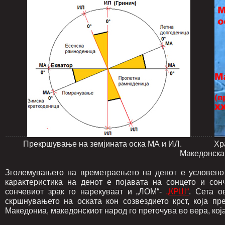
...........
...........
Прекршување на земјината оска МА и ИЛ. Храм во 
Македонска ера пред појавата
Зголемувањето на времетраењето на денот е условено
карактеристика на денот е појавата на сонцето и сон
сончевиот зрак го нарекуваат и „ЛОМ“-
„КРШ“
. Сета о
скршнувањето на оската кон созвездието крст, која п
Македониа, македонскиот народ го преточува во вера, кој