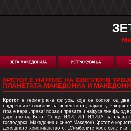
ЗЕ
МА
ЗЕТА МАКЕДОНИЈА
ИСТРАЖУВАЊА
Е
КРСТOT Е НАТПИС НА СВЕТЛОТО ТРОЈ
ПЛАНЕТАТА-МАКЕДОНИА И МАКЕДОНИ
Крстот
е геометриска фигура, која се состои од две 
најдревните симболи на човештвото, најмногу е користе
(тоа е вера „права“ поради правата и најкуса линија, од 
директно од Богот Сонце ИЛИ, ИЛ, ИЛИЈА, за слава н
господарка, Македониа и синот Македон) Крстот е корис
денешното христијанството. „Симболите крст, свастика,