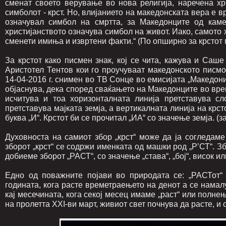
сменат своето верување во нова религија, наречена хр
симболот - крст. Но, влијанието на македонската вера е в
означувал симбол на смртта, за Македонците од каме
христијанството означува симбол на живот. Иако, самото 
сменети имиња и извртени факти.“ (По опширно за крстот 
За крстот како писмен знак, кој се чита, кажува и Саш
Аристотел Тентов кои го проучуваат македонското писм
14-04-2016 г. снимен во ТВ Сонце во емисијата „Македони
објаснува, дека според сваќањето на Македонците во врем
исчитува и тоа хоризонталната линија претставува сл
претставува мајката земја, а вертикалната линија на крст
буква „И“. Крстот би се прочитал „ИА“ со значење земја. (
Духовноста на самиот збор „крст“ може да ја согледаме
зборот „крст“ се содржи именката од машки род „Р’СТ“. Збо
добиеме зборот „РАСТ“, со значење „става“, „бој“, висок ил
Едно од поважните појави во природата се: „РАСТот“ 
годината, кога расте времетраењето на денот а се намал
кај месечината, кога секој месец имаме „раст“ или полне
на пролетта XXI-ви март, живиот свет почнува да расте, и