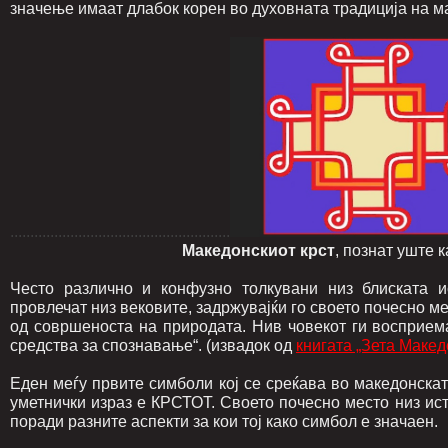
значење имаат длабок корен во духовната традиција на м
.......................................................
Македонскиот крст
, познат уште 
Често различно и конфузно толкувани низ блиската и
провлечат низ вековите, задржувајќи го своето почесно м
од совршеноста на природата. Нив човекот ги восприем
средства за спознавање“. (извадок од
книгата „Зета Макед
Еден меѓу првите симболи кој се среќава во македонската
уметнички израз е КРСТОТ. Своето почесно место низ ист
поради разните аспекти за кои тој како симбол е значаен.