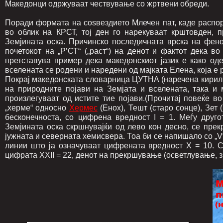
Македонци одржуваат чествување со жртвени обреди.
Поради формата на соѕвездието Млечен пат, каде распо
во облик на КРСТ, тој ден го нарекуваат крштовден,
Земјината оска. Причинско последичната врска на фен
почетокот на „Р’СТ“ („раст“) на денот и фактот дека во
претставува пример дека македонскиот јазик е како од
вселената се родени и наредени од мајката Елена, која е 
Покрај македонската словарница ЦУТНА (наречена кирили
на природните појави на Земјата и вселената, така и
произлегуваат од истите тие појави.(Прочитај повеќе во
„херме“ односно
Хермес
(Енох), Тешт (старо сонце), Зет 
бесконечноста, со цифрена вредност I = 1. Меѓу друго
Земјината оска скршнувајќи од лево кон десно, се пре
јужната и северната хемисвера. Тоа би се напишало со „V“ 
линии што ја означуваат цифрената вредност X = 10. С
цифрата XXII = 22, денот на прекршување (осветлување, 