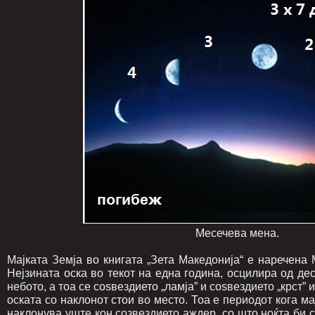
..........................
Месечева мена.
Мајката Земја во книгата „Зета Македонија“ е наречена
Нејзината оска во текот на една година, осцилира од де
небото, а тоа се соѕвездието „ламја” и соѕвездието „крст” 
оската со наклонот стои во место. Тоа е периодот кога ма
наклонува уште кон созвездието аждер, со што ноќта би с