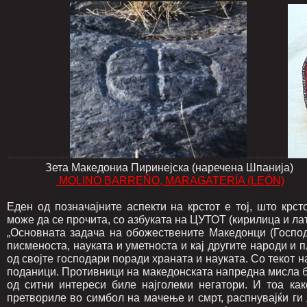
.......................
...............
Зета Македониа Пиринејска (наречена Шпанија) 
MOLINO BARREÑO, MARAGATERÍA (LEÓN)
Еден од позначајните аспекти на крстот е тој, што крс
може да се прочита, со азбуката на ЦУТОТ (кирилица и лат
„Основната задача на обожествените Македонци (Господ
писменоста, науката и уметноста и кај другите народи и 
од својте господари поради храната и науката. Со текот 
поданици. Противници на македонската напредна мисла б
од ситни интереси биле најголеми негатори. И тоа как
претвориле во симбол на мачење и смрт, распнувајќи ги 