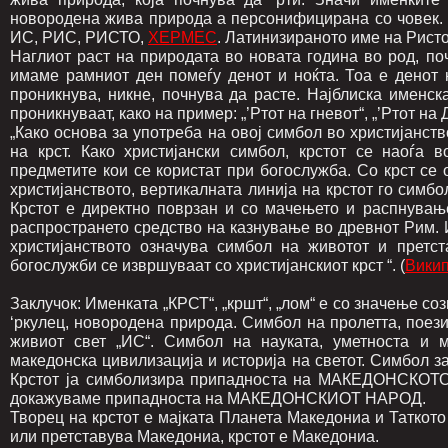
новородена жива природа а персонифицирана со човек. 
ИС, РИС, РИСТО,
ХЕРМЕС
. Латинизираното име на Ристо
Наглиот раст на природата во новата година во род, поч
имаме рамниот ден помеѓу денот и ноќта. Тоа е денот н
проникнува, никне, почнува да расте. Најблиска именск
проникнуваат, како на пример: „’Ртот на гневот“, „’Ртот на
„Како основа за употреба на овој симбол во христијанст
на крст. Како христијански симбол, крстот се наоѓа в
предметите кои се користат при богослужба. Со крст се
христијанството, вертикалната линија на крстот го симб
Крстот е директно поврзан и со мачењето и распнувањ
распространето средство на казнување во древнот Рим. 
христијанството означува симбол на животот и претст
богослужби се извршуваат со христијанскиот крст “. (
Викип
Заклучок: Именката „КРСТ“, „кршт“, „лом“ е со значење со
‘ркулец, новородена природа. Симбол на пролетта, поези
живиот свет „ИС“. Симбол на науката, уметноста и 
македонска цивилизација и историја на светот. Симбол за
Крстот ја симболизира припадноста на МАКЕДОНСКОТО,
докажуваме припадноста на МАКЕДОНСКИОТ НАРОД.
Творец на крстот е мајката Планета Македониа и Таткот
или претставува Македониа, крстот е Македониа.