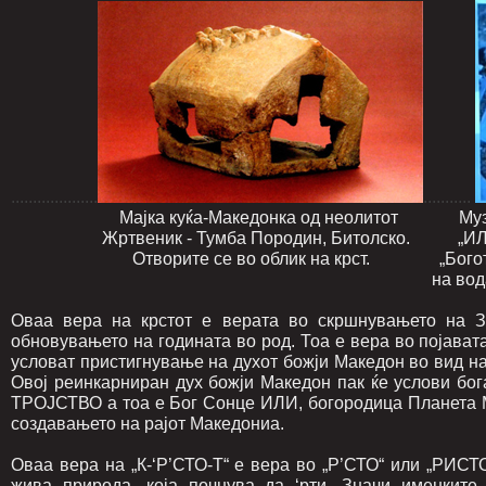
....................
...........
Мајка куќа-Македонка од неолитот Музеј Св. 
Жртвеник - Тумба Породин, Битолско. „ИЛИ С’
Отворите се во облик на крст. „Богот ИЛИ д
на вода, заедно со син
Оваа вера на крстот е верата во скршнувањето на Зе
обновувањето на годината во род. Тоа е вера во појавата
условат пристигнување на духот божји Македон во вид н
Овој реинкарниран дух божји Македон пак ќе услови бо
ТРОЈСТВО а тоа е Бог Сонце ИЛИ, богородица Планета М
создавањето на рајот Македониа.
Оваа вера на „К-‘Р’СТО-Т“ е вера во „Р’СТО“ или „РИСТО
жива природа, која почнува да ‘рти. Значи именките