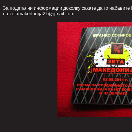
За подетални информации доколку сакате да го набавите Ц
на zetamakedonija21@gmail.com