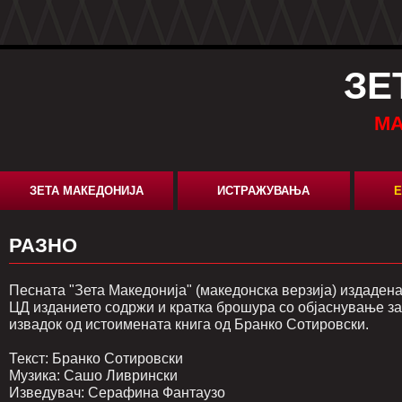
ЗЕ
МА
ЗЕТА МАКЕДОНИЈА
ИСТРАЖУВАЊА
Е
РАЗНО
Песната "Зета Македонија" (македонска верзија) издадена 
ЦД изданието содржи и кратка брошура со објаснување за 
извадок од истоимената книга од Бранко Сотировски.
Текст: Бранко Сотировски
Музика: Сашо Ливрински
Изведувач: Серафина Фантаузо