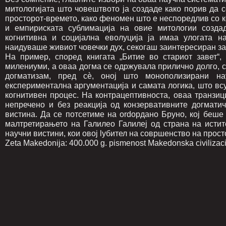
митологијата што човештвото ја создаде како порив да 
просторот-времето, како феномен што е неспоредлив со к
и емпириската сублимација на овие митологии созда
когнитивна и социјална еволуција ја имаа улогата н
наидуваше живиот човечки дух, секогаш заинтересиран за
На пример, според книгата „Битие во стариот завет“,
милениуми, а оваа догма се одржувала прилично долго, с
догматизам, пред сè, оној што монополизирани на
експериментална аргументација и самата логика, што вс
когнитивен процес. На контрацептивноста, оваа транзиц
непречено и без реакција од конзервативните догмати
вистина. Да се потсетиме на ordордано Бруно, кој беше
малтретирањето на Галилео Галилеј од страна на истит
научни вистини, кои овој lубител на совршенство на прост
Zeta Makedonija: 400.000 g. pismenost Makedonska civilizac