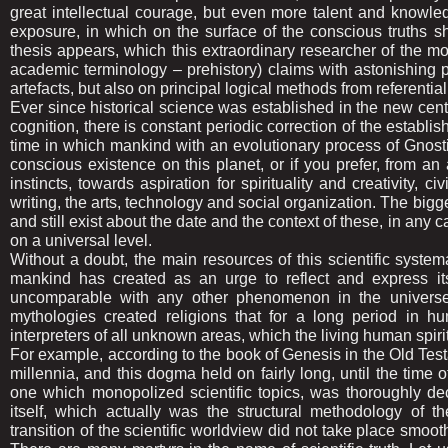
great intellectual courage, but even more talent and knowle
exposure, in which on the surface of the conscious truths 
thesis appears, which this extraordinary researcher of the mos
academic terminology – prehistory) claims with astonishing p
artеfacts, but also on principal logical methods from referential 
Ever since historical science was established in the new century
cognition, there is constant periodic correction of the establis
time in which mankind with an evolutionary process of Gnostic i
conscious existence on this planet, or if you prefer, from 
instincts, towards aspiration for spirituality and creativity, 
writing, the arts, technology and social organization. The bigge
and still exist about the date and the context of these, in any 
on a universal level.
Without a doubt, the main resources of this scientific systema
mankind has created as an urge to reflect and express its
uncomparable with any other phenomenon in the universe. 
mythologies created religions that for a long period in h
interpreters of all unknown areas, which the living human spir
For example, according to the book of Genesis in the Old Test
millennia, and this dogma held on fairly long, until the time 
one which monopolized scientific topics, was thoroughly de
itself, which actually was the structural methodology of th
transition of the scientific worldview did not take place smoo