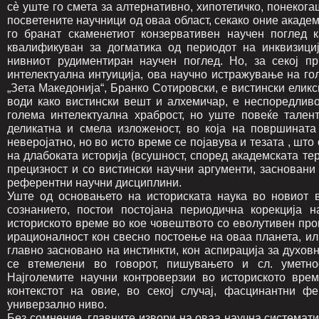
сè уште го смета за алтернативно, хипотетичко, понекога
посветените научници од оваа област, секако оние академ
го бранат скаменетиот конзервативен научен поглед 
квалификуван за догматика од периодот на инквизици
нивниот рудиментиран научен поглед. Но, за секој п
интелектуална интуиција, ова научно истражување на гол
„Зета Македонија“, Бранко Сотировски, е вистински елик
води како вистински вешт и алхемичар, е неспоредливо
голема интелектуална храброст, но уште повеќе тален
деликатна и смела изложеност, во која на површината
неверојатно, но во исто време се појавува и тезата , шт
на длабоката историја (всушност, според академската тер
прецизност и со вистински научни аргументи, засновани
референтни научни дисциплини.
Уште од основањето на историската наука во новиот ве
сознанието, постои постојана периодична корекција 
историското време во кое човештвото со еволутивен про
ирационалност кон свесно постоење на оваа планета, ил
главно засновано на инстинкти, кон аспирација за духовн
се втемелени во говорот, пишувањето и сл. уметност
Најголемите научни контроверзии во историското врем
контекстот на овие, во секој случај, фасцинантни ф
универзално ниво.
Без сомнение, главните извори на оваа научна системат