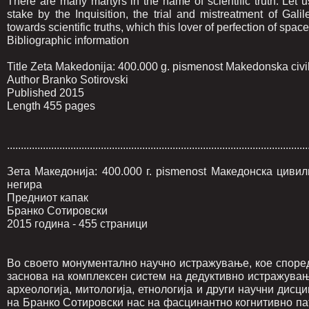
There are many martyrs in the name of scientific truth. Le
stake by the Inquisition, the trial and mistreatment of Gali
towards scientific truths, which this lover of perfection of spac
Bibliographic information
Title Zeta Makedonija: 400.000 g. pismenost Makedonska civili
Author Branko Sotirovski
Published 2015
Length 455 pages
.............................................................................................................
Зета Македонија: 400.000 г. pismenost Македонска циви
негира
Предниот капак
Бранко Сотировски
2015 година - 455 страници
Во своето монументално научно истражување, кое според
заснова на комплексен систем на дедуктивно истражувањ
археологија, митологија, етнологија и други научни дисц
на Бранко Сотировски нас на фасцинантно когнитивно па