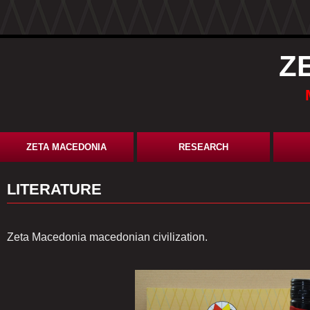
Z
ZETA MACEDONIA
RESEARCH
LITERATURE
Zeta Macedonia macedonian civilization.