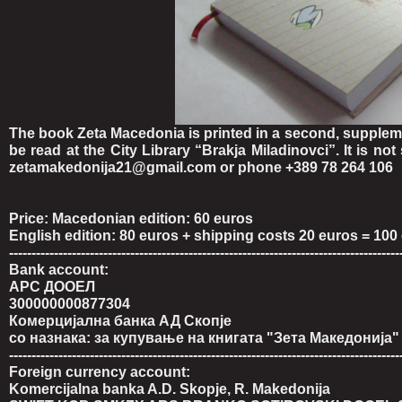
The book Zeta Macedonia is printed in a second, suppleme
be read at the City Library “Brakja Miladinovci”. It is not
zetamakedonija21@gmail.com or phone +389 78 264 106
Price: Macedonian edition: 60 euros
English edition: 80 euros + shipping costs 20 euros = 100
---------------------------------------------------------------------------------------
Bank account:
АРС ДООЕЛ
300000000877304
Комерцијална банка АД Скопје
со назнака: за купување на книгата "Зета Македонија"
---------------------------------------------------------------------------------------
Foreign currency account:
Komercijalna banka A.D. Skopje, R. Makedonija