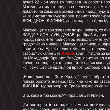
денот 22 - ри март, го предава на својот н
Македониа им го предава-пренесува на Макед
доброто не само за македонскиот народ, туку и
ќе го сметаат за чудотворец, првиот глобализа
ДОН, ДИОН, ДИОНИС, денес наречен Дедо Мраз
Македонците кои живееле покрај реката, со бис
ВАРДАР, ДОН, ДУН, ДУНАВ, ја обработувале п
поради високите приноси од земјоделските кул
градот Чаир живееле Македонци ариевци, нареч
советите на Единствениот Зет, тие остварувал
стариот локален Зет
Илион
,
(Зет = титула за м
на Македонија Врвниот Зет-Дон, пристигнал и в
Точно на пладне, кога сонцето е највисоко а 
кој, само што се вратил од врвот Крстовар од 
„Наш единствен, Зете (Кралу)“ - му се обратил
прима божјото знаење. Научине како да стас
ДИОНИС му одговорил: „Треба повторно да се р
„Но, како е тоа можно?“ - прашал Зет Илион.
„Ти повторно ќе се родиш само со почитувањ
мисла и добри дела, и преку оганот на запал