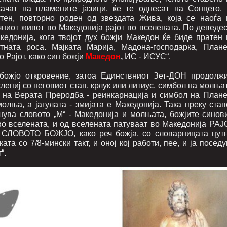
качат на пламените јазици, ќе те однесат на Сонцето, 
тен, повторно роден од звездата Жива, која се наоѓа 
чниот живот во Македонија рајот во вселената. По деведес
едонија, кога твојот дух божји Македон ќе биде пратен 
ната роса. Мајката Марија, Мадона-господарка, Плане
 Рајот, како син божји
Македон
,
ИС - ИСУС“.
божјо откровение, затоа Единствниот Зет-ДОН продолжи
лепиј со неговиот стап, крлук или литиус, симбол на молња
бол на Верата Преродба - реинкарнација и симбол на Плане
лња, а јагулата - змијата е Македонија. Така преку стапо
ишува словото „М“ - Македонија и молњата, божјите синови
о вселената, и од вселената патуваат во Македонија РАЈ
и СЛОВОТО БОЖЈО, како реч божја, со словарницата цутн
та со 7/8-мински такт, и оној кој работи, пее, и ја посед
“.