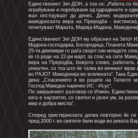
Единствениот Зет-ДОН, а тоа се: „Работа со бо
ограбувани и поробувани од одродените и одм
жал опстојуваат до денес. Денес модернит
македонската вера на Преродба - вистинска
почитуваат Мајката, Марија-Мадона, Македонија
Единствениот Зет ДОН му објаснил на Зетот Ил
Мадона-господарка, Богородица, Планета Макед
25-ти декември го раѓа својот син младото сонц
ќе го роди на 22-ри март, за спас на сите Мак
вера на Преродба, божјото слово, работата,
уништен, со тоа што ќе талка во вечниот мрак
во РАЈОТ Македонија во вселената“. Така Еди
дека: „Спасението е во рацете на Таткото 
Господ Македон наречен ИС - Исус“.
По завршениот разговор со Илион, Единствени
кога е најсветло, со светол и јасен ум, за раз
мир и добра мисла“.
Според христијанската догма повторно ќе с
пред 2000 г. во светите бели води во реката Ва