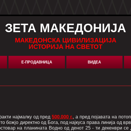
ЗЕТА МАКЕДОНИЈА
МАКЕДОНСКА ЦИВИЛИЗАЦИЈА
ИСТОРИЈА НА СВЕТОТ
Е-ПРОДАВНИЦА
ВИДЕА
факти најмалку од пред
500.000 г.
, а пред појавата на пото
о божјо директно од Богa, под најкуса права линија од вр
рстовар на планината Водно од денот 25 - ти декенври се 