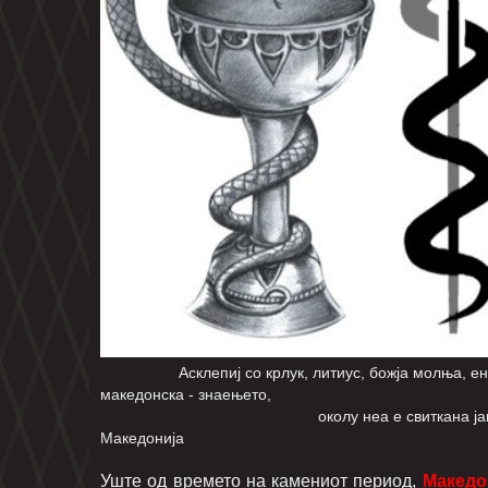
Асклепиј со крлук, литиус, божја молња, енергет
македонска - знаењето,
околу неа е свиткана јагула - змија с
Македонија
Уште од времето на камениот период,
Македо