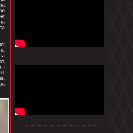
за
во
ет
на
та
л:
та,
та
т,
 -
ОТ
а,
ува
................................................................