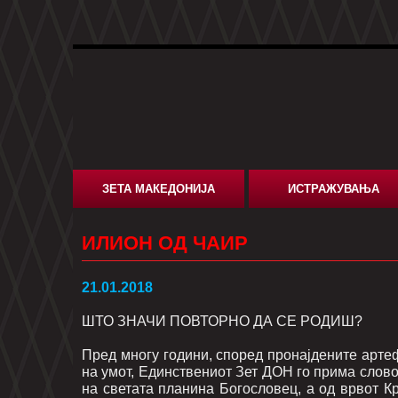
ЗЕТА МАКЕДОНИЈА
ИСТРАЖУВАЊА
ИЛИОН ОД ЧАИР
21.01.2018
ШТО ЗНАЧИ ПОВТОРНО ДА СЕ РОДИШ?
Пред многу години, според пронајдените арте
на умот, Единствениот Зет ДОН го прима словот
на светата планина Богословец, а од врвот К