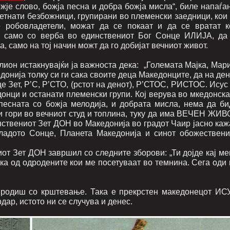
жје слово, божја песна и добра божја мисла“, биле напаѓа
етнати безбожници, групирани во племенски заедници, кои 
е робовладетели, можат да се покаат и да се вратат к
, само со верба во единствениот Бог Сонце ИЛИЈА, да 
, само на тој начин можт да го добијат вечниот живот.
ион истакнувајќи ја важноста дека: „Големата Мајка, Мари
онија толку си ги сака своите деца Македонците, да на де
е Зет, Р’С, Р’СТО, (рстот на денот), Р’СТОС, РИСТОС. Исус
едонци и останати племенски групи. Кој верува во мкедонск
 песната со божја мелодија, и добрата мисла, нема да би
 и гори во вечниот студ и топлина, туку да има ВЕЧЕН ЖИВ
нствениот Зет ДОН во Македонија во градот Чаир јасно каж
младото Сонце, Планета Македонија и синот обожествени
от Зет ДОН завршил со следните зборови: „Ти дојде кај ме
лика од одродените кои ме посетуваат во темнина. Сега оди
е родиш со крштевање. Така е прекрстен македонецот ИС
рдар, истото ни се случува и денес.