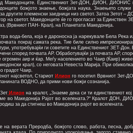
арод Македонците. Единствениот Зет-ДОН, ДИОН, ДИОНИС 
онците божјото знаење, божјата наука. Знаењето служи 
 за другите племенски заедници низ светот. Затоа Зетот – 
тор на светот. Македонците ќе го прогласат за Единствен З
, (Врвниот ПАН- Крал), на Планетата Македонија.
тра вода-бела, која е дароносна ја нарекувале Бела Река 
очвата покрај самата река. Тие биле силно импресионира
тури, употребувајќи ги советите на Единствениот ЗЕТ-Дон.
ени според почвата АР. Обработувајќи ја почвата АР, спор
е огромен аир и ќар. Меѓу населението во Чаир (Ќаир) жив
акедонски крал), со неговата Невеста Марија. При обиколк
о градот Чаир.
денот најсветол, Стариот
Илион
го посетил Врвниот Зет-ДО
планината ВОДНО, да прими нови божји сознанија.
 Зет
Илион
на кралот, „Знаеме дека си ти единствениот кој
аме во Македонија Рајот во вселената.?“ Кралот ДОН, ДИО
одиш за да стигнеш во Македонија рајот во вселената.
е на верата Преродба, божјото слово, работа, песна, доб
ената клада. По природното упокојување, телото ставено 