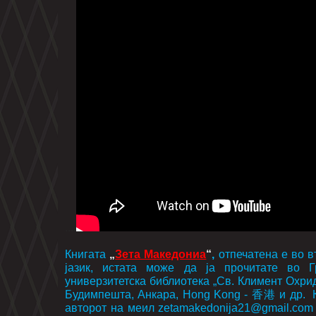
....
Книгата
„
Зета Македониа
“
,
отпечатена е во в
јазик, истата може да ја прочитате во Г
универзитетска библиотека „Св. Климент Охрид
Будимпешта, Анкара, Hong Kong - 香港 и др. Кн
авторот на меил zetamakedonija21@gmail.com 