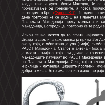
клада, како и духот божји Македон, ќе се 
прочистување од гревовите, а потоа прочис
созвездието Крст
(Cygnus X-1)
, ќе одиш во ве
дена повторно ќе се родиш на Планетата Мак
Планетата Македонија преку молњата и сит
Македонија, Богородица, повторно ќе те роди во
Илион тешко можел да го сфати најновото 
„Божјата светлина како молња ја прима Зет Аск
околу која, е обвиткана јагула (змија), сим
РАЈОТ Македонија. Стапот е антена - божја мо
јагилата - змијата, која при движење го исп
Македонците патуваат во РАЈОТ Македонија в
на Планетата Македонија. Секој кој го слав
кирилица и латиница, цифрите пролетни, музика
добрата мисла ќе го има вечниот живот во рајот