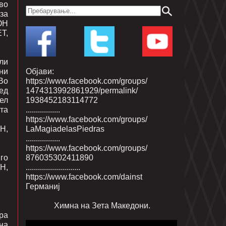
во
за
ДОН
ЕТ,
или
ни
Објави:
 Во
https://www.facebook.com/groups/
ед
1474313992861929/permalink/
еел
1938452183114772
ата
.................
https://www.facebook.com/groups/
Н,
LaMagiadelasPiedras
.................
https://www.facebook.com/groups/
 го
876035302411890
Н,
...........................
https://www.facebook.com/dainst
Германиј
Химна на Зета Македони.
ра
на