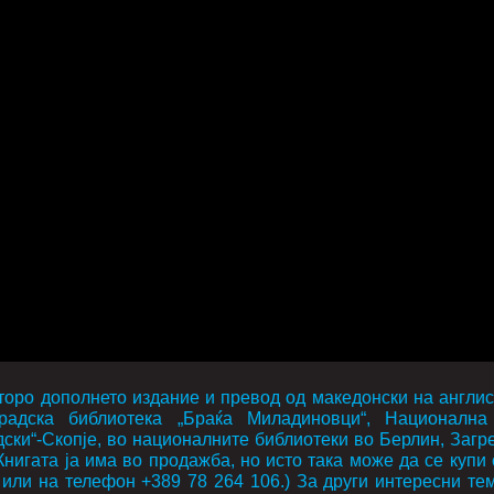
торо дополнето издание и превод од македонски на англис
радска библиотека „Браќа Миладиновци“, Национална
ски“-Скопје, во националните библиотеки во Берлин, Загре
игата ја има во продажба, но исто така може да се купи 
или на телефон +389 78 264 106.) За други интересни тем