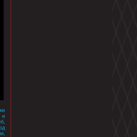
ки
 и
б,
од
и,