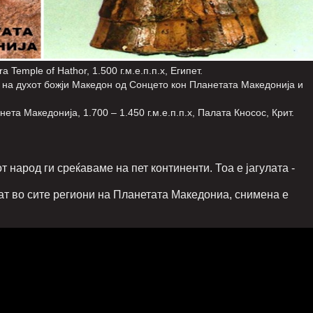
Temple of Hathor, 1.500 г.м.е.п.п.х, Египет.
от на духот божји Македон од Сонцето кон Планетата Македонија и
та Македонија, 1.700 – 1.450 г.м.е.п.п.х, Палата Кносос, Крит.
 народ ги среќаваме на пет континенти. Тоа е јагулата -
ат во сите региони на Планетата Македониа, снимена е