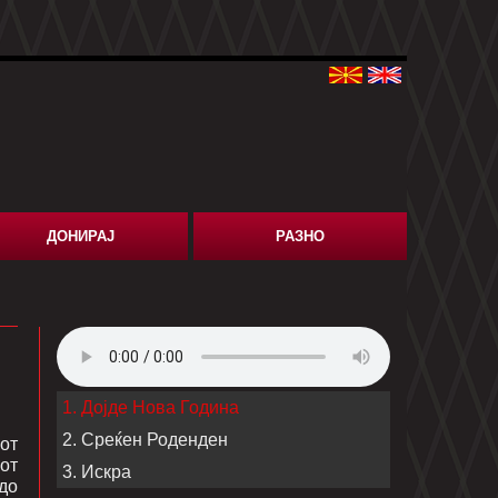
ДОНИРАЈ
РАЗНО
1. Дојде Нова Година
2. Среќен Роденден
пот
вот
3. Искра
до