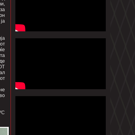
ни,
за
он
ја
ја
нот
 ќе
ата
де
ОТ
ал
от
не
 во
УС