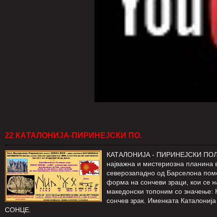
22 КAТАЛОНИЈА-ПИРИНЕЈСКИ ПО.
КАТАЛОНИЈА - ПИРИНЕЈСКИ ПОЛУ
најважна и мистериозна планина в
северозападно од Барселона поме
форма на сончеви зраци, кои се
македонски топоним со значење: 
сончев зрак. Именката Каталон
СОНЦЕ.