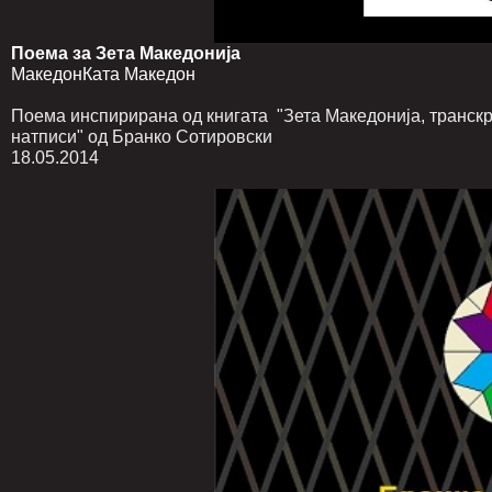
Поема за Зета Македонија
МакедонКата Македон
Поема инспирирана од книгата "Зета Македонија, транск
натписи" од Бранко Сотировски
18.05.2014